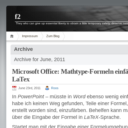
f2
They who can give up essential liberty to obtain a little temporary safety, deserve neith
Impressum
Zum Blog
Archive
Archive for June, 2011
Microsoft Office: Mathtype-Formeln einfä
LaTex
June 23rd, 2011
Roos
In
PowerPoint
– müsste in
Word
ebenso wenig einf
habe ich keinen Weg gefunden, Teile einer Formel,
erstellt worden sind, einzufärben. Behelfen kann
über die Eingabe der Formel in
LaTeX
-Sprache.
Startet man mit der Eingabe einer Formelumgebun