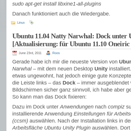
sudo apt-get install libxine1-all-plugins
Danach funktioniert auch die Wiedergabe.
Linux
Ubuntu 11.04 Natty Narwhal: Dock unter U
[Aktualisierung: für Ubuntu 11.10 Oneiric
June 23rd, 2011
Roos
Gerade habe ich mir die neueste Version von
Ubu
Narwhal
– mit dem neuen Desktop
Unity
installier
etwas ungewohnt, hat jedoch einige gute Konzepte
die Leiste links – das
Dock
– immer ausgeblendet wi
Bildschirmen sicher ganz sinnvoll, ich habe aber g
So kann man das Dock fixieren:
Dazu im Dock unter
Anwendungen
nach
compiz
su
installierende Anwendung
Einstellungen für Arbeit
(ccsm)
auswählen. Nach der Installation links in de
Arbeitsfläche
Ubuntu Unity Plugin
auswählen. Dort