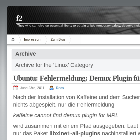
f2
They who can give up essential liberty to obtain a little temporary safety, deserve neith
Impressum
Zum Blog
Archive
Archive for the ‘Linux’ Category
Ubuntu: Fehlermeldung: Demux Plugin für
June 23rd, 2011
Roos
Nach der Installation von Kaffeine und dem Suchen
nichts abgespielt, nur die Fehlermeldung
kaffeine cannot find demux plugin for MRL
wird zusammen mit einem Pfad ausgegeben. Laut
nur das Paket
libxine1-all-plugins
nachinstalliert