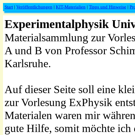
Start
|
Veröffentlichungen
|
KIT-Materialien
|
Tipps und Hinweise
|
Pr
Experimentalphysik Univ
Materialsammlung zur Vorle
A und B von Professor Schim
Karlsruhe.
Auf dieser Seite soll eine k
zur Vorlesung ExPhysik ents
Materialen waren mir währen
gute Hilfe, somit möchte ich